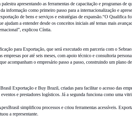
 a palestra apresentando as ferramentas de capacitação e programas de 
e da informação como primeiro passo para a internacionalização e apres
 exportação de bens e serviços e estratégias de expansão.“O Qualifica f
que ajudam a entender desde os conceitos iniciais até temas mais avança
rnacional”, explicou Cíntia.
icação para Exportação, que será executado em parceria com o Sebrae
empresas por até seis meses, com apoio técnico e consultoria person
tas que acompanham o empresário passo a passo, construindo um plano de
Brasil Exportação e Buy Brazil, criadas para facilitar o acesso das emp
 eventos e prestadores logísticos. Já a segunda funciona como uma vitr
Brasil simplificou processos e criou ferramentas acessíveis. Exportar
tuou a representante.