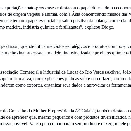
exportações mato-grossenses e destacou o papel do estado na economia
relos de origem vegetal e animal, com a Ásia concentrando metade das 
os e tem um papel essencial no saldo positivo da balança comercial do B
o madeira, indústria química e fertilizantes”, explicou Diogo.
xBrasil, que identifica mercados estratégicos e produtos com potenci
 carne bovina processada, madeira industrializada e produtos químicos 
ssociação Comercial e Industrial de Lucas do Rio Verde (Acilve), João
 super informativa, com explicações práticas sobre como fazer, como in
nderem como exportar, organizar seus dados e aproveitar as ferrament
te do Conselho da Mulher Empresária da ACCuiabá, também destacou a 
ade de aprender que, mesmo pequenos e com produtos diversificados, n
cesso possível. Vale a pena olhar para o seu produto e enxergar nele po