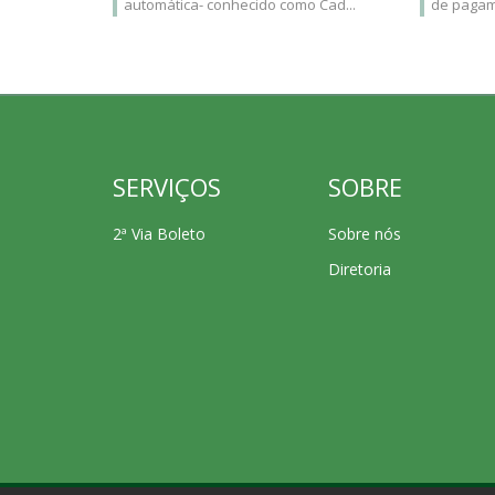
automática- conhecido como Cad...
de pagame
SERVIÇOS
SOBRE
2ª Via Boleto
Sobre nós
Diretoria