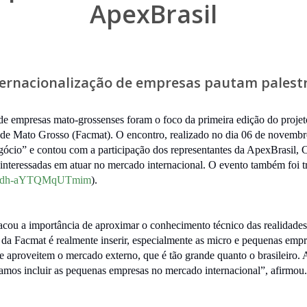
ApexBrasil
ternacionalização de empresas pautam palest
 de empresas mato-grossenses foram o foco da primeira edição do proje
de Mato Grosso (Facmat). O encontro, realizado no dia 06 de novembr
io” e contou com a participação dos representantes da ApexBrasil, Cí
as interessadas em atuar no mercado internacional. O evento também foi
=qRdh-aYTQMqUTmim
).
acou a importância de aproximar o conhecimento técnico das realidades l
da Facmat é realmente inserir, especialmente as micro e pequenas empr
 aproveitem o mercado externo, que é tão grande quanto o brasileiro. 
samos incluir as pequenas empresas no mercado internacional”, afirmou.