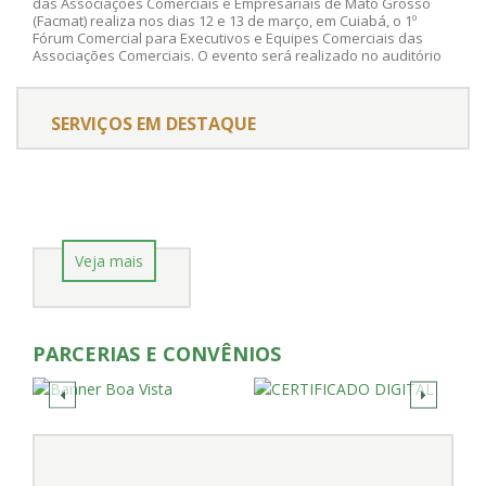
das Associações Comerciais e Empresariais de Mato Grosso
(Facmat) realiza nos dias 12 e 13 de março, em Cuiabá, o 1º
Fórum Comercial para Executivos e Equipes Comerciais das
Associações Comerciais. O evento será realizado no auditório
da Associação Comercial e Empresarial de Cuiabá (ACCuiabá). A
inscrição custa R$ 150,00 e deve ser feita pelo link:
https://www.facmat.org.br/agend
SERVIÇOS EM DESTAQUE
Veja mais
PARCERIAS E CONVÊNIOS